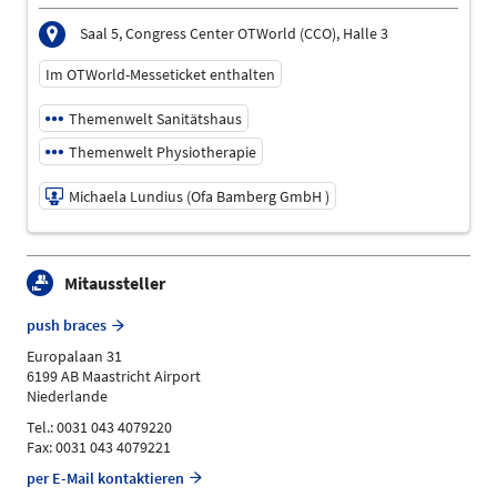
Saal 5, Congress Center OTWorld (CCO), Halle 3
Im OTWorld-Messeticket enthalten
Themenwelt Sanitätshaus
Themenwelt Physiotherapie
Michaela Lundius (Ofa Bamberg GmbH )
21.05.2026 | 12:00 - 12:45
Mitaussteller
Michaela Lundius (Ofa Bamberg GmbH )
Referent
push braces
Sprache
Europalaan 31
Deutsch
6199 AB Maastricht Airport
Themen
Niederlande
Sanitätshaus | Physiotherapie
Tel.: 0031 043 4079220
Fax: 0031 043 4079221
per E-Mail kontaktieren