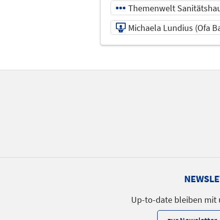
Themenwelt Sanitätsha
Michaela Lundius (Ofa 
21.05.2026 | 12:00 - 1
Michaela Lundius (Ofa
Bamberg GmbH )
Referent
Sprache
Deutsch
NEWSLE
Up-to-date bleiben mit