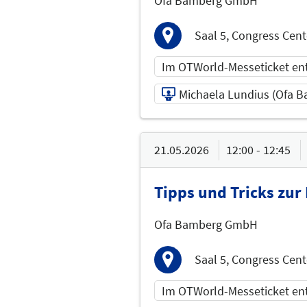
Ofa Bamberg GmbH
Saal 5, Congress Cent
Im OTWorld-Messeticket en
Michaela Lundius (Ofa 
20.05.2026 | 13:00 - 1
21.05.2026
12:00 - 12:45
Michaela Lundius (Ofa
Bamberg GmbH )
Tipps und Tricks zur
Referent
Ofa Bamberg GmbH
Sprache
Deutsch
Saal 5, Congress Cent
Im OTWorld-Messeticket en