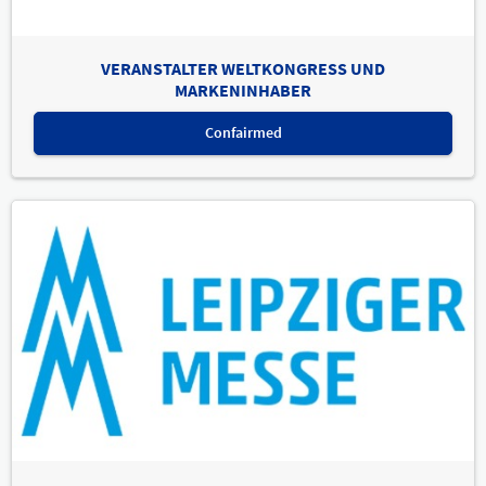
VERANSTALTER WELTKONGRESS UND
MARKENINHABER
Confairmed