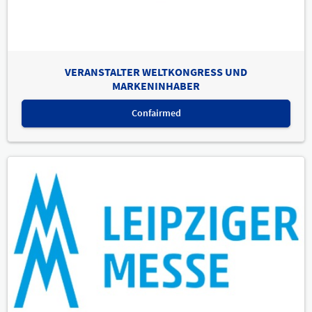
VERANSTALTER WELTKONGRESS UND
MARKENINHABER
Confairmed