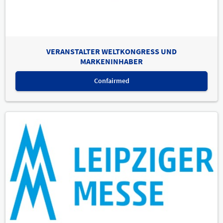
VERANSTALTER WELTKONGRESS UND
MARKENINHABER
Confairmed