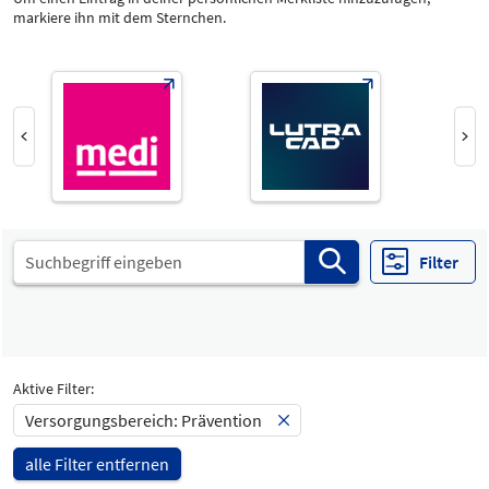
markiere ihn mit dem Sternchen.
Produktgruppe
-
Alle
Versorgungsbereich
Select Input
Prävention
Prävention
Katalog
Select Input
-
Filter
Halle
-
Alle
Special Interests
-
Aktive Filter:
Alle
Versorgungsbereich: Prävention
Land
-
alle Filter entfernen