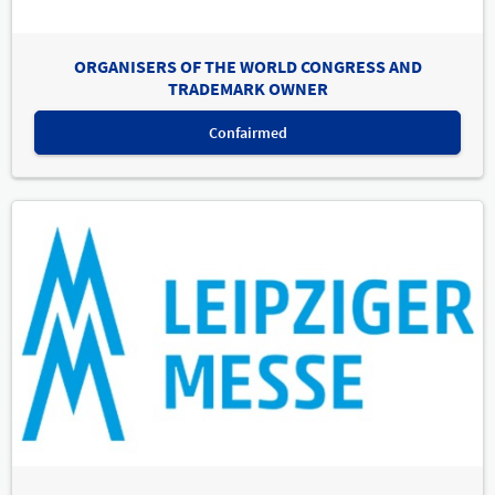
ORGANISERS OF THE WORLD CONGRESS AND
TRADEMARK OWNER
Confairmed