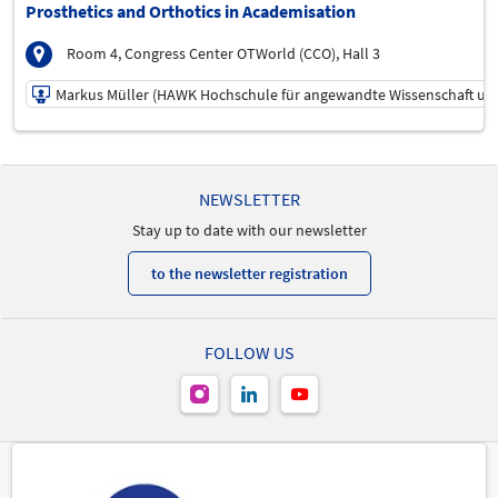
Wissenschaft und Kunst)
Prosthetics and Orthotics in Academisation
Speaker
Room 4, Congress Center OTWorld (CCO), Hall 3
Markus Müller (HAWK Hochschule für angewandte Wissenschaft un
21/05/2026 | 4:45 PM - 6:00 PM
Markus Müller (HAWK Hochschule für angewandte
NEWSLETTER
Wissenschaft und Kunst)
Speaker
Stay up to date with our newsletter
to the newsletter registration
FOLLOW US