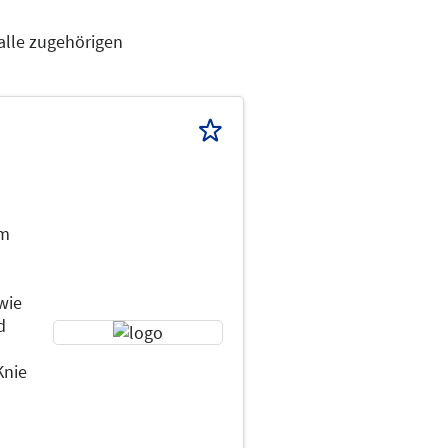
alle zugehörigen
im
wie
d
Knie