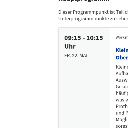
Dieser Programmpunkt ist Teil 
Unterprogrammpunkte zu sehe
09:15 - 10:15
Works
Uhr
Klei
FR. 22. MAI
Ober
Klein
Aufba
Auswi
Gesun
häufi
was wi
Proth
und P
Mögli
sorgs