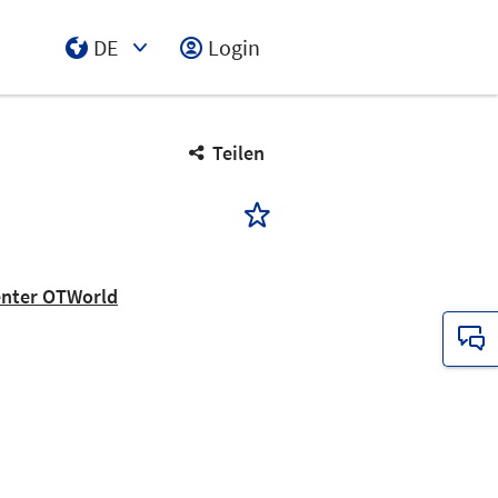
DE
Login
Select Input
Teilen
enter OTWorld