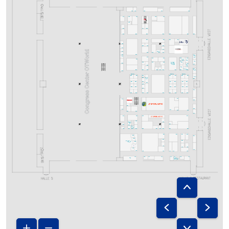
H32
H30
H28
H20
H06
H33
H31
H23
H41
H21
H35
G42
H27
G26
G30
G28
G08
G40
G20
G04
G02
G23
G13
G21
G11
F39
G25
G19
F26
F42
F10
Permobil
F41
F28
F18
F14
F12
F30
F44
F04
Reha-
G41
sense
F27
F23
F05
F03
F21
Sunrise
F31
Medical
Dietz
Meyra
F07
Sonderschau
GHC
F29
F25
F19
Lebenswelten
E42
F01
Neurologie
Kayser-
F02
E18
betten
Trivida
Schuchmann
E04
E30
E28
E08
Burmeier
E26
E16
E14
E12
E10
E06
E40
Start-up Area
Start-up Area
Start-up Area
E29
E35
E31
E15
E05
E11
E01
Kubivent
E29
OTWorld.
friends
E02
E37
E33
E13
E03
E17
E07
D24
D22
D25
D36
D32
D08
D16
D12
D04
D28
D01
D34
D30
D26
D21
D20
D14
D10
D06
D02
D07
D41
D03
C34
C03
C42
C14
C08
C06
C32
C30
C01
C41
C31
C28
C07
C33
C23
Referenten
Treff
B12
B40
B36
Treffpunkt
Rundgänge
A35
B34
B32
B30
B28
B24
B22
B20
B10
B02
B03
B21
B11
B07
B29
B01
B31
B23
B09
OTWorld.eSummit
B33
Bühne
A22
A10
A06
A32
A04
A30
A28
A08
A20
A14
A12
A37
A29
A19
A03
A27
A21
A17
A01
Ruhezone
Cafe
mit
Magazin-  auslage