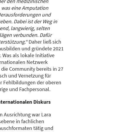
er den medizinischen
r, was eine Amputation
 Herausforderungen und
eben. Dabei ist der Weg in
nd, langwierig, selten
hlägen verbunden. Dafür
terstützung.“
Daher ließ sich
ausbilden und gründete 2021
Was als lokale Initiative
ernationalen Netzwerk
e die Community bereits in 27
sch und Vernetzung für
r Fehlbildungen der oberen
rige und Fachpersonal.
nternationalen Diskurs
len Ausrichtung war Lara
ebene in fachlichen
uschformaten tätig und