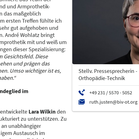
nd und Armprothetik-
en das maßgeblich
m ersten Treffen fühlte ich
 sehr gut aufgehoben und
in. André Wohlatz bringt
Armprothetik mit und weiß um
gen dieser Spezialisierung:
Gesichtsfeld. Diese
sehen und prägen das
en. Umso wichtiger ist es,
Stellv. Pressesprecherin
haben.“
Orthopädie-Technik
indeglied im
n entwickelte
Lara Wilkin
den
kturiert zu unterstützen. Zu
el an unabhängiger
ligem Austausch im