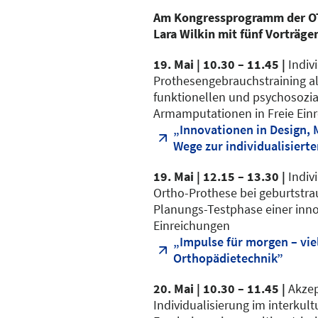
Am Kongressprogramm der OTW
Lara Wilkin mit fünf Vorträge
19. Mai | 10.30 – 11.45 |
Indiv
Prothesengebrauchstraining al
funktionellen und psychosozial
Armamputationen in Freie Ein
„Innovationen in Design, M
Wege zur individualisier
19. Mai | 12.15 – 13.30 |
Indivi
Ortho-Prothese bei geburtstra
Planungs-Testphase einer inno
Einreichungen
„Impulse für morgen – viel
Orthopädietechnik”
20. Mai | 10.30 – 11.45 |
Akzep
Individualisierung im interkult