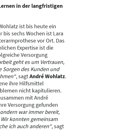
rnen in der langfristigen
hlatz ist bis heute ein
er bis sechs Wochen ist Lara
terarmprothese vor Ort. Das
ichen Expertise ist die
olgreiche Versorgung
beit geht es um Vertrauen,
ie Sorgen des Kunden und
nehmen“
, sagt
André Wohlatz
.
ene ihre Hilfsmittel
blemen nicht kapitulieren.
ie zusammen mit André
ihre Versorgung gefunden
 sondern war immer bereit,
. Wir konnten gemeinsam
che ich auch anderen“
, sagt