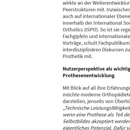
wirkte an der Weiterentwicklu
Peerstrukturen mit. Inzwischen 
auch auf internationaler Ebene
innerhalb der International Soc
Orthotics (ISPO). So ist sie r
Fachgipfeln und internationale
Vorträge, schult Fachpublikum 
interdisziplinären Diskursen z
Prothetik mit.
Nutzerperspektive als wichtig
Prothesenentwicklung
Mit Blick auf all ihre Erfahrung
möchte moderne Orthopädietec
darstellen, jenseits von Überh
„Technische Leistungsfähigkeit 
wenn eine Prothese als Teil d
Selbstbildes akzeptiert werden 
eigentliches Potenzial. Dafür s