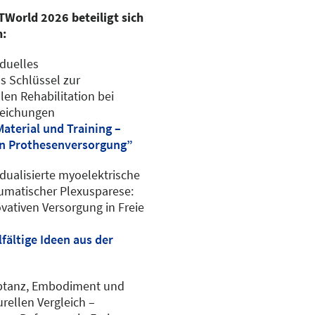
orld 2026 beteiligt sich
n:
iduelles
s Schlüssel zur
en Rehabilitation bei
reichungen
aterial und Training –
ten Prothesenversorgung”
dualisierte myoelektrische
umatischer Plexusparese:
vativen Versorgung in Freie
fältige Ideen aus der
tanz, Embodiment und
urellen Vergleich –