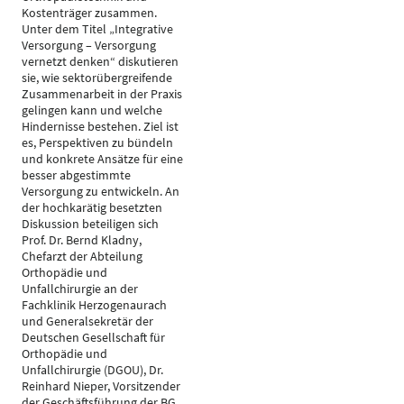
Kostenträger zusammen.
Unter dem Titel „Integrative
Versorgung – Versorgung
vernetzt denken“ diskutieren
sie, wie sektorübergreifende
Zusammenarbeit in der Praxis
gelingen kann und welche
Hindernisse bestehen. Ziel ist
es, Perspektiven zu bündeln
und konkrete Ansätze für eine
besser abgestimmte
Versorgung zu entwickeln. An
der hochkarätig besetzten
Diskussion beteiligen sich
Prof. Dr. Bernd Kladny,
Chefarzt der Abteilung
Orthopädie und
Unfallchirurgie an der
Fachklinik Herzogenaurach
und Generalsekretär der
Deutschen Gesellschaft für
Orthopädie und
Unfallchirurgie (DGOU), Dr.
Reinhard Nieper, Vorsitzender
der Geschäftsführung der BG