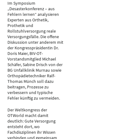
Im Symposium
„Desasterkonferenz – aus
Fehlern lernen“ analysieren
Experten aus Orthetik,
Prothetik und
Rollstuhlversorgung reale
Versorgungsfälle. Die offene
Diskussion unter anderem mit
der Kongresspräsidentin Dr.
Doris Maier, BIV-OT-
Vorstandsmitglied Michael
Schäfer, Sabine Drisch von der
BG Unfallklinik Murnau sowie
Orthopädietechniker Ralf-
Thomas Münch soll dazu
beitragen, Prozesse zu
verbessern und typische
Fehler künftig zu vermeiden.
Der Weltkongress der
OTWorld macht damit
deutlich: Gute Versorgung
entsteht dort, wo
Fachdisziplinen ihr Wissen
verbinden und gemeinsam