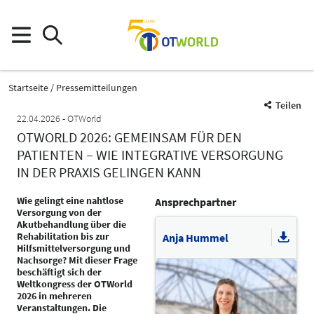
Startseite
Pressemitteilungen
Teilen
22.04.2026
OTWorld
OTWORLD 2026: GEMEINSAM FÜR DEN
PATIENTEN – WIE INTEGRATIVE VERSORGUNG
IN DER PRAXIS GELINGEN KANN
Wie gelingt eine nahtlose
Ansprechpartner
Versorgung von der
Akutbehandlung über die
Rehabilitation bis zur
Anja Hummel
Hilfsmittelversorgung und
Nachsorge? Mit dieser Frage
beschäftigt sich der
Weltkongress der OTWorld
2026 in mehreren
Veranstaltungen. Die