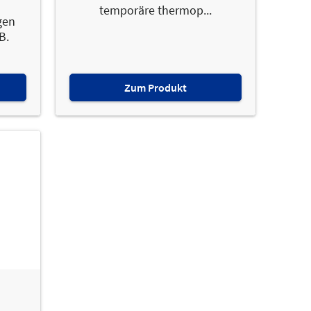
temporäre thermop...
gen
B.
Zum Produkt