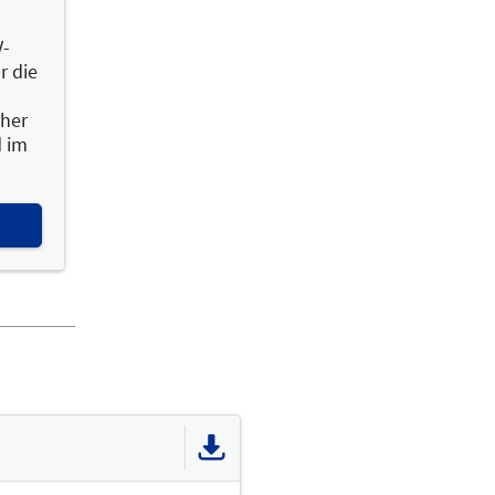
V-
r die
cher
d im