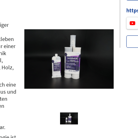
http
iger
rkleben
r einer
nik
l,
 Holz,
ch eine
aus und
ten
en
ar.
gie ist