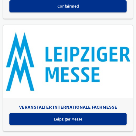
Confairmed
VERANSTALTER INTERNATIONALE FACHMESSE
Leipziger Messe