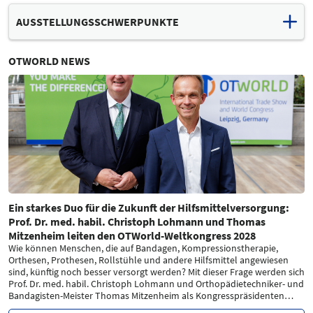
Orthopädietechniker
AUSSTELLUNGSSCHWERPUNKTE
Orthopädieschuhtechniker
Sanitätsfachhändler und medizinische Fachhändler
Reha-Techniker
Orthopädietechnik
OTWORLD NEWS
Ingenieure
Orthopädieschuhtechnik
Ärzte und Physiotherapeuten
Technische Rehabilitation
Lieferanten und Hersteller
Werkstatteinrichtung und Ausstattung
Mitarbeiter der Kostenträger
Roh-, Hilfs- und Betriebsstoffe
Sanitätshaus und Medizintechnik
Kompressionstherapie
Ladenbau und Einrichtung
Forschung und Entwicklung
Aus- und Weiterbildung
Dienstleistungen, Verlage
Verbände und Organisationen
Ein starkes Duo für die Zukunft der Hilfsmittelversorgung:
Prof. Dr. med. habil. Christoph Lohmann und Thomas
Mitzenheim leiten den OTWorld-Weltkongress 2028
Wie können Menschen, die auf Bandagen, Kompressionstherapie,
Orthesen, Prothesen, Rollstühle und andere Hilfsmittel angewiesen
sind, künftig noch besser versorgt werden? Mit dieser Frage werden sich
Prof. Dr. med. habil. Christoph Lohmann und Orthopädietechniker- und
Bandagisten-Meister Thomas Mitzenheim als Kongresspräsidenten
…