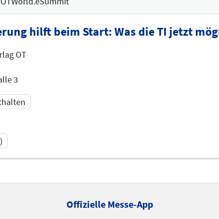
OTWorld.eSummit
erung hilft beim Start: Was die TI jetzt mö
rlag OT
lle 3
thalten
)
0:15
ik)
Offizielle Messe-App