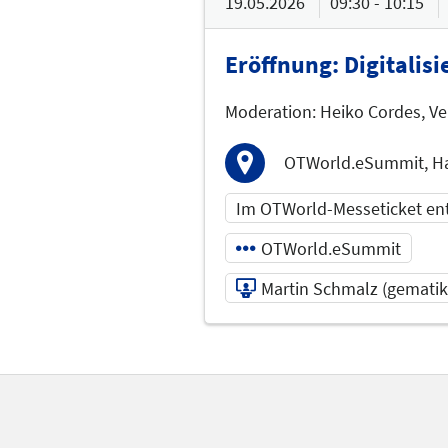
19.05.2026
09:30 - 10:15
Eröffnung: Digitalisi
Moderation: Heiko Cordes, Ve
OTWorld.eSummit, Ha
Im OTWorld-Messeticket en
OTWorld.eSummit
Martin Schmalz (gematik
19.05.2026 | 09:30 - 1
Martin Schmalz (gemat
Referent