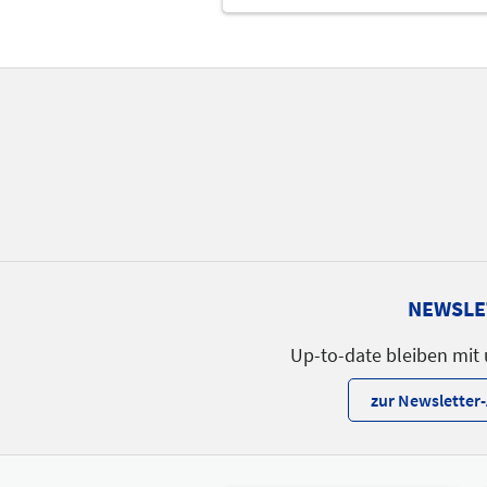
22.05.2026 | 09:30 - 1
Dennis Giesfeld (VVHC
Referent
Frank Rudolf (AOK
Bundesverband)
Referent
Sprache
NEWSLE
Deutsch
Up-to-date bleiben mit
zur Newslette