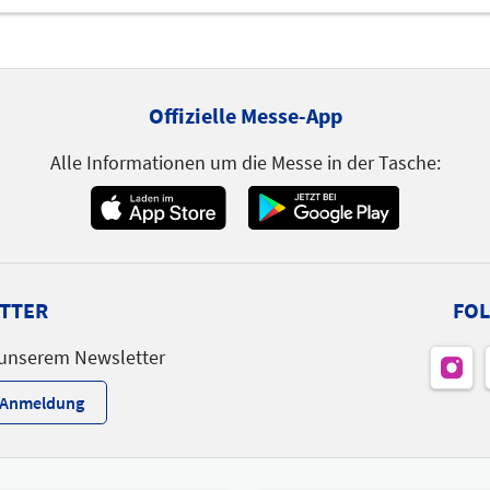
0:15
)
Kirsten Abel (Pilotprojekt eVo)
Toralf 
Offizielle Messe-App
Fachgru
Referent
Referen
Alle Informationen um die Messe in der Tasche:
Prof. Dr. Wolfram Mittelmeier
(DGIHV)
Referent
Themen
TTER
FOL
OTWorld.eSummit
 unserem Newsletter
r-Anmeldung