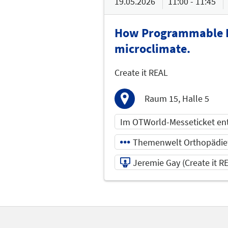
19.05.2026
11:00 - 11:45
How Programmable Fo
microclimate.
Create it REAL
Raum 15, Halle 5
Im OTWorld-Messeticket en
Themenwelt Orthopädie
Jeremie Gay (Create it R
19.05.2026 | 11:00 - 1
Jeremie Gay (Create it