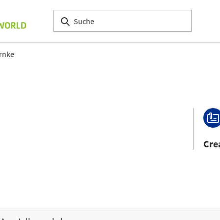
rnke
Cre