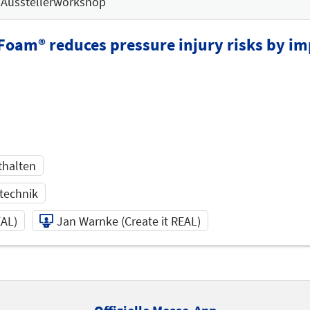
Ausstellerworkshop
am® reduces pressure injury risks by i
thalten
technik
EAL)
Jan Warnke (Create it REAL)
1:45
 REAL)
Jan Warnke (Create it REAL)