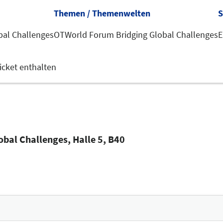
Themen / Themenwelten
S
bal Challenges
OTWorld Forum Bridging Global Challenges
E
cket enthalten
bal Challenges, Halle 5, B40