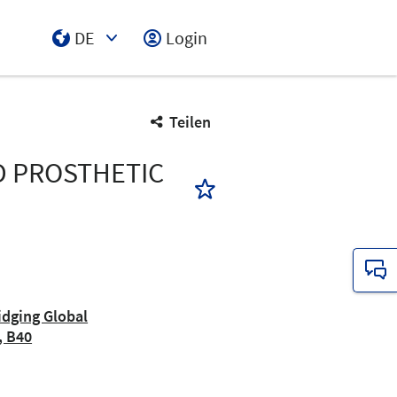
DE
Login
Select Input
Teilen
D PROSTHETIC
dging Global
, B40