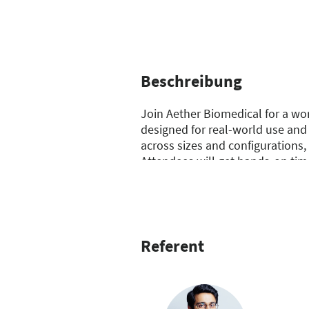
Beschreibung
Join Aether Biomedical for a wor
designed for real-world use and
across sizes and configurations
Attendees will get hands-on time
appointment time and improve o
simplifying clinic operations wh
Referent