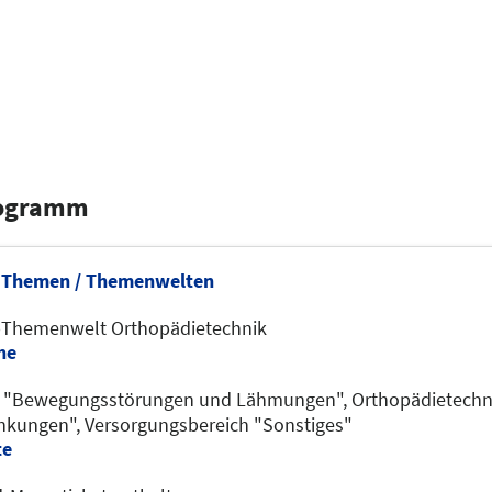
rogramm
Themen / Themenwelten
p
Themenwelt Orthopädietechnik
he
h "Bewegungsstörungen und Lähmungen",
Orthopädietechn
änkungen",
Versorgungsbereich "Sonstiges"
te