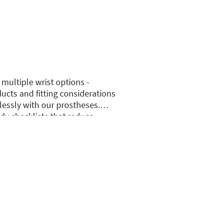
multiple wrist options -
ucts and fitting considerations
lessly with our prostheses.
dy checklists that reduce
ical - advancements aimed at