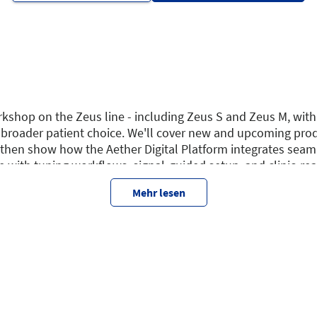
kshop on the Zeus line - including Zeus S and Zeus M, with 
 broader patient choice. We'll cover new and upcoming prod
, then show how the Aether Digital Platform integrates seam
 with tuning workflows, signal-guided setup, and clinic-rea
utcomes. We'll also preview what's next for Aether Biomed
Mehr lesen
ile expanding what users can do every day.