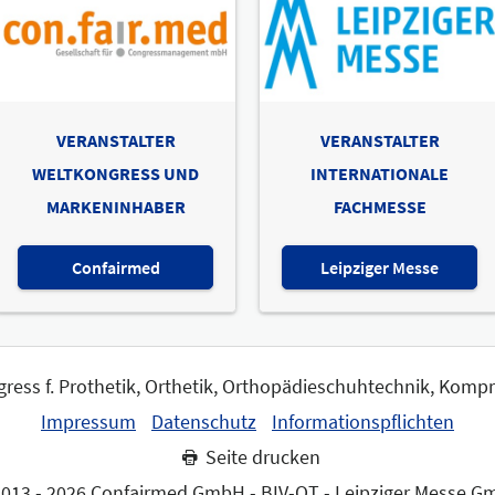
VERANSTALTER
VERANSTALTER
WELTKONGRESS UND
INTERNATIONALE
MARKENINHABER
FACHMESSE
Confairmed
Leipziger Messe
gress f. Prothetik, Orthetik, Orthopädieschuhtechnik, Komp
Impressum
Datenschutz
Informationspflichten
Seite drucken
013 - 2026 Confairmed GmbH - BIV-OT - Leipziger Messe 