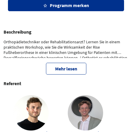
Programm merken
Beschreibung
Orthopädietechniker oder Rehabilitationsarzt? Lernen Sie in einem
praktischen Workshop, wie Sie die Wirksamkeit der Rise
Fußheberorthese in einer klinischen Umgebung für Patienten mit
Dorsalflexionsschwäche bewerten können. / Orthotist or rehabilitation
doctor? Learn during a practical workshop how to evaluate the
effectiveness of the Rise ankle-foot orthosis in a clinical setting for
Mehr lesen
patients with dorsiflexor weakness.
Referent