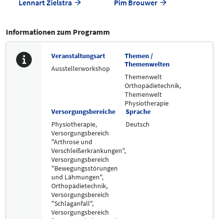
Lennart Zielstra
Pim Brouwer
Informationen zum Programm
Veranstaltungsart
Themen /
Themenwelten
Ausstellerworkshop
Themenwelt
Orthopädietechnik,
Themenwelt
Physiotherapie
Versorgungsbereiche
Sprache
Physiotherapie,
Deutsch
Versorgungsbereich
"Arthrose und
Verschleißerkrankungen",
Versorgungsbereich
"Bewegungsstörungen
und Lähmungen",
Orthopädietechnik,
Versorgungsbereich
"Schlaganfall",
Versorgungsbereich