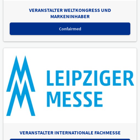
VERANSTALTER WELTKONGRESS UND
MARKENINHABER
Confairmed
VERANSTALTER INTERNATIONALE FACHMESSE