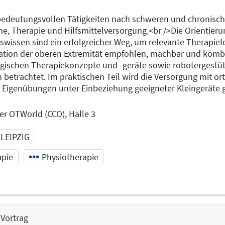
edeutungsvollen Tätigkeiten nach schweren und chronisch
e, Therapie und Hilfsmittelversorgung.<br />Die Orientierun
wissen sind ein erfolgreicher Weg, um relevante Therapiefor
itation der oberen Extremität empfohlen, machbar und kombi
gischen Therapiekonzepte und -geräte sowie robotergestüt
betrachtet. Im praktischen Teil wird die Versorgung mit or
en Eigenübungen unter Einbeziehung geeigneter Kleingeräte g
er OTWorld (CCO), Halle 3
 LEIPZIG
apie
Physiotherapie
5:15
Vortrag