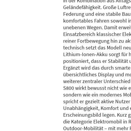
in der Kombination aus Alltags
Geländefähigkeit. Große Luftrei
Federung und eine stabile Ba
komfortables Fahren sowohl in
unebenen Wegen. Damit erweit
Einsatzbereich klassischer Ele
reiner Fortbewegung hin zu akt
technisch setzt das Modell neu
Lithium-Ionen-Akku sorgt für 
positioniert, dass er Stabilitä
Ergänzt wird das durch smarte
übersichtliches Display und 
weiterer zentraler Unterschied
S800 wirkt bewusst nicht wie e
sondern wie ein modernes Mob
spricht er gezielt aktive Nutzer
Unabhängigkeit, Komfort und 
Erscheinungsbild legen. Kurz g
die Kategorie Elektromobil in 
Outdoor-Mobilität – mit mehr 