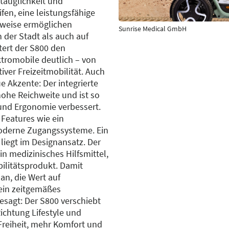
tauglichkeit und
fen, eine leistungsfähige
uweise ermöglichen
Sunrise Medical GmbH
 der Stadt als auch auf
ert der S800 den
ktromobile deutlich – von
iver Freizeitmobilität. Auch
e Akzente: Der integrierte
hohe Reichweite und ist so
t und Ergonomie verbessert.
 Features wie ein
moderne Zugangssysteme. Ein
 liegt im Designansatz. Der
in medizinisches Hilfsmittel,
ilitätsprodukt. Damit
 an, die Wert auf
ein zeitgemäßes
esagt: Der S800 verschiebt
Richtung Lifestyle und
Freiheit, mehr Komfort und