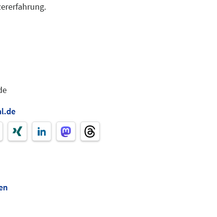
zererfahrung.
de
l.de
en