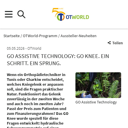
Startseite
OTWorld-Programm
Aussteller-Neuheiten
Teilen
05.05.2026
OTWorld
GO ASSISTIVE TECHNOLOGY: GO KNEE. EIN
SCHRITT. EIN SPRUNG.
Wenn ein Orthopädietechniker in
Tunis oder Charkiw entscheidet,
welches Kniegelenk er anpassen
soll, sind die Fragen praktischer
Natur. Funktioniert das Gelenk
zuverlässig in der zweiten Woche
GO Assistive Technology
und auch noch im zweiten Jahr?
Passt der Preis zum Patienten und
zum Finanzierungsrahmen? Das GO
Knee wurde speziell für diese
Fragen entwickelt: hydraulische