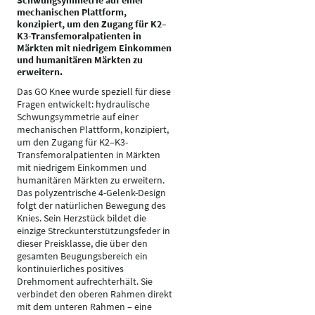
Schwungsymmetrie auf einer
mechanischen Plattform,
konzipiert, um den Zugang für K2–
K3-Transfemoralpatienten in
Märkten mit niedrigem Einkommen
und humanitären Märkten zu
erweitern.
Das GO Knee wurde speziell für diese
Fragen entwickelt: hydraulische
Schwungsymmetrie auf einer
mechanischen Plattform, konzipiert,
um den Zugang für K2–K3-
Transfemoralpatienten in Märkten
mit niedrigem Einkommen und
humanitären Märkten zu erweitern.
Das polyzentrische 4-Gelenk-Design
folgt der natürlichen Bewegung des
Knies. Sein Herzstück bildet die
einzige Streckunterstützungsfeder in
dieser Preisklasse, die über den
gesamten Beugungsbereich ein
kontinuierliches positives
Drehmoment aufrechterhält. Sie
verbindet den oberen Rahmen direkt
mit dem unteren Rahmen – eine