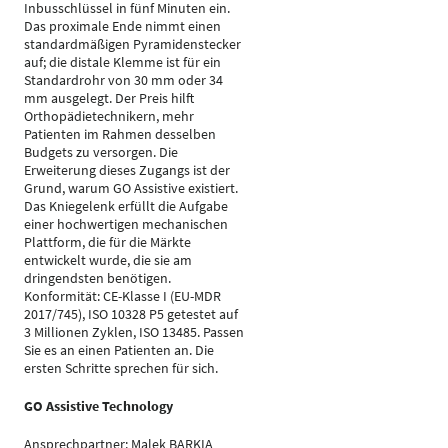
Inbusschlüssel in fünf Minuten ein.
Das proximale Ende nimmt einen
standardmäßigen Pyramidenstecker
auf; die distale Klemme ist für ein
Standardrohr von 30 mm oder 34
mm ausgelegt. Der Preis hilft
Orthopädietechnikern, mehr
Patienten im Rahmen desselben
Budgets zu versorgen. Die
Erweiterung dieses Zugangs ist der
Grund, warum GO Assistive existiert.
Das Kniegelenk erfüllt die Aufgabe
einer hochwertigen mechanischen
Plattform, die für die Märkte
entwickelt wurde, die sie am
dringendsten benötigen.
Konformität: CE-Klasse I (EU-MDR
2017/745), ISO 10328 P5 getestet auf
3 Millionen Zyklen, ISO 13485. Passen
Sie es an einen Patienten an. Die
ersten Schritte sprechen für sich.
GO Assistive Technology
Ansprechpartner: Malek BARKIA