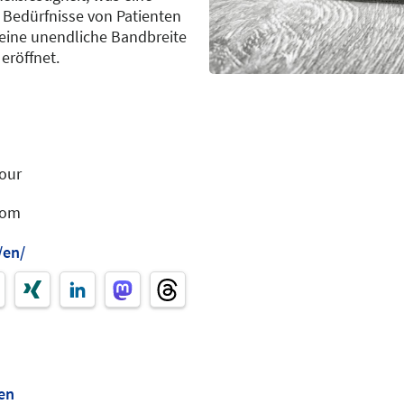
 Bedürfnisse von Patienten
eine unendliche Bandbreite
röffnet.
our
com
/en/
en