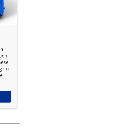
ch
aben
these
g im
ie