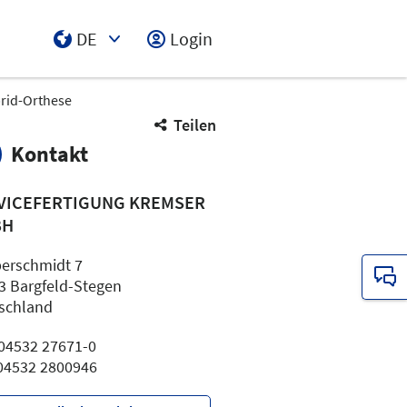
DE
Login
Select Input
rid-Orthese
Teilen
Kontakt
VICEFERTIGUNG KREMSER
BH
erschmidt 7
3 Bargfeld-Stegen
schland
: 04532 27671-0
 04532 2800946