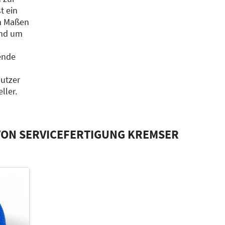
t ein
n Maßen
end um
ende
utzer
ller.
VON SERVICEFERTIGUNG KREMSER