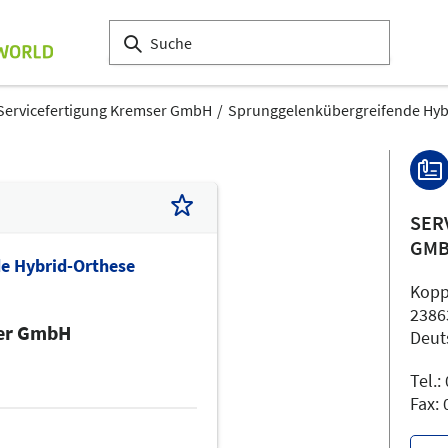
Servicefertigung Kremser GmbH
Sprunggelenkübergreifende Hyb
SER
GM
e Hybrid-Orthese
Kopp
2386
ser GmbH
Deut
Tel.
Fax: