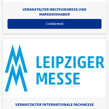
VERANSTALTER WELTKONGRESS UND
MARKENINHABER
Confairmed
VERANSTALTER INTERNATIONALE FACHMESSE