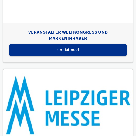
VERANSTALTER WELTKONGRESS UND
MARKENINHABER
Confairmed