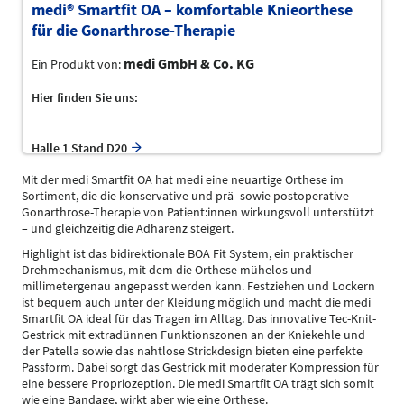
medi® Smartfit OA – komfortable Knieorthese
für die Gonarthrose-Therapie
medi GmbH & Co. KG
Ein Produkt von:
Hier finden Sie uns:
Halle 1 Stand D20
Mit der medi Smartfit OA hat medi eine neuartige Orthese im
Sortiment, die die konservative und prä- sowie postoperative
Gonarthrose-Therapie von Patient:innen wirkungsvoll unterstützt
– und gleichzeitig die Adhärenz steigert.
Highlight ist das bidirektionale BOA Fit System, ein praktischer
Drehmechanismus, mit dem die Orthese mühelos und
millimetergenau angepasst werden kann. Festziehen und Lockern
ist bequem auch unter der Kleidung möglich und macht die medi
Smartfit OA ideal für das Tragen im Alltag. Das innovative Tec-Knit-
Gestrick mit extradünnen Funktionszonen an der Kniekehle und
der Patella sowie das nahtlose Strickdesign bieten eine perfekte
Passform. Dabei sorgt das Gestrick mit moderater Kompression für
eine bessere Propriozeption. Die medi Smartfit OA trägt sich somit
wie eine Bandage, wirkt aber wie eine Orthese.