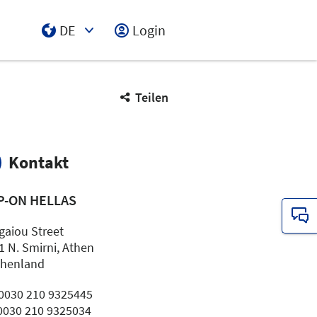
DE
Login
Select Input
Teilen
Kontakt
P-ON HELLAS
gaiou Street
1 N. Smirni, Athen
chenland
: 0030 210 9325445
 0030 210 9325034