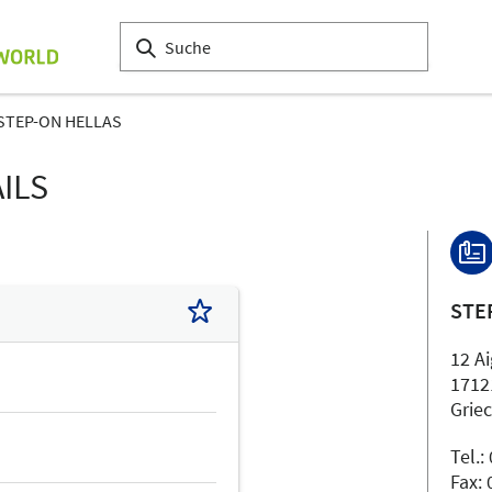
STEP-ON HELLAS
ILS
STE
12 Ai
1712
Grie
Tel.
Fax: