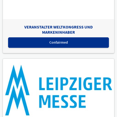
VERANSTALTER WELTKONGRESS UND
MARKENINHABER
Confairmed