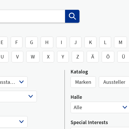
E
F
G
H
I
J
K
L
M
U
V
W
X
Y
Z
Ä
Ö
Ü
Katalog
Werkstatteinrichtung und Ausstattung
Marken
Aussteller
Halle
Alle
Select Input
Special Interests