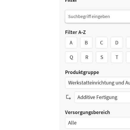
Filter A-Z
A
B
C
D
Q
R
S
T
Produktgruppe
Select Input
Additive Fertigung
Select Input
Versorgungsbereich
Alle