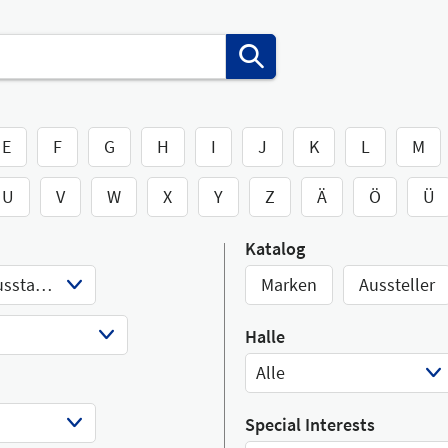
E
F
G
H
I
J
K
L
M
U
V
W
X
Y
Z
Ä
Ö
Ü
Katalog
Werkstatteinrichtung und Ausstattung
Marken
Aussteller
Halle
Alle
Select Input
Special Interests