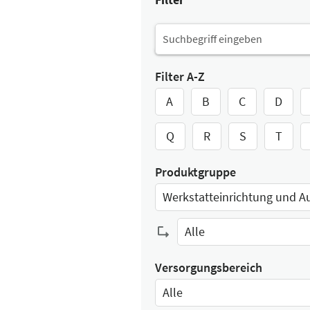
Filter A-Z
A
B
C
D
Q
R
S
T
Produktgruppe
Select Input
Alle
Select Input
Versorgungsbereich
Alle