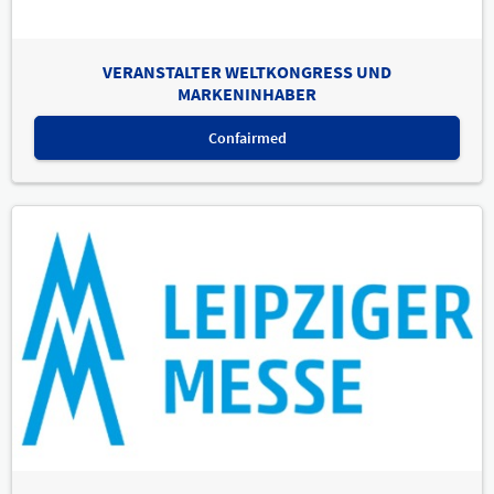
VERANSTALTER WELTKONGRESS UND
MARKENINHABER
Confairmed