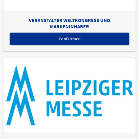
VERANSTALTER WELTKONGRESS UND
MARKENINHABER
Confairmed