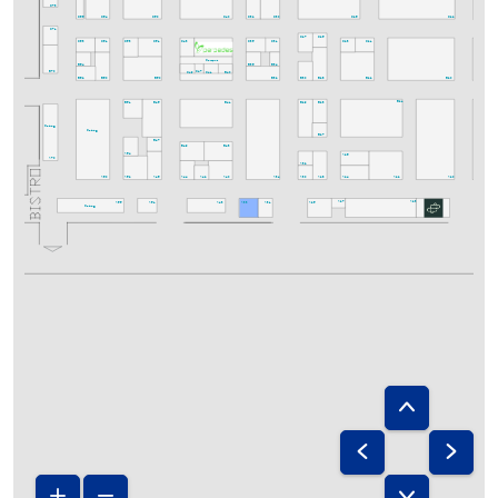
C73
C66
C64
C50
C40
C32
C30
C26
C22
C71
C27
C25
C63
C61
C53
C51
C43
C35
C31
C23
C21
Campus
B36
B34
B64
C47
C41
C49
B70
B40
B50
B32
B30
B28
B18
B62
B60
B22
B20
B51
B45
B29
B23
B21
B41
Catering
Catering
B27
B47
B49
B43
A54
A26
A70
A32
A52
A34
A30
A28
A60
A46
A44
A42
A40
A24
A22
A20
A23
A55
A51
A43
A33
A31
A25
A27
Catering