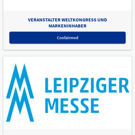
VERANSTALTER WELTKONGRESS UND
MARKENINHABER
Confairmed