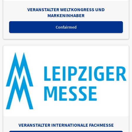
VERANSTALTER WELTKONGRESS UND
MARKENINHABER
Confairmed
VERANSTALTER INTERNATIONALE FACHMESSE