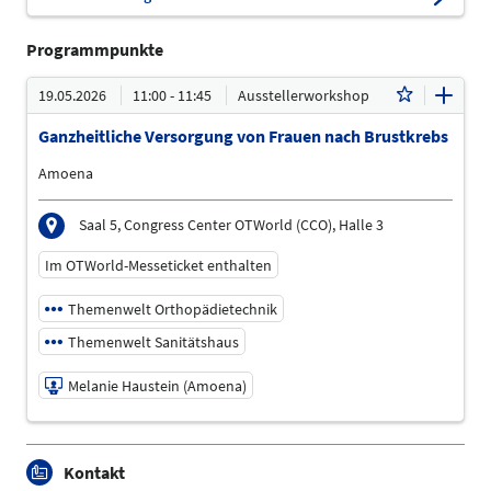
Programmpunkte
19.05.2026
11:00 - 11:45
Ausstellerworkshop
Ganzheitliche Versorgung von Frauen nach Brustkrebs
Amoena
Saal 5, Congress Center OTWorld (CCO), Halle 3
Im OTWorld-Messeticket enthalten
Themenwelt Orthopädietechnik
Themenwelt Sanitätshaus
Melanie Haustein (Amoena)
19.05.2026 | 11:00 - 11:45
Kontakt
Melanie Haustein (Amoena)