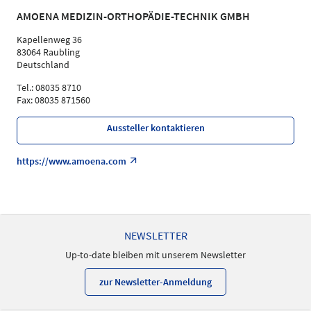
Referent
AMOENA MEDIZIN-ORTHOPÄDIE-TECHNIK GMBH
Sprache
Deutsch
Kapellenweg 36
83064 Raubling
Themen
Deutschland
Versorgungsbereich "Krebserkrankungen" |
Orthopädietechnik | Sanitätshaus
Tel.: 08035 8710
Fax: 08035 871560
Aussteller kontaktieren
https://www.amoena.com
NEWSLETTER
Up-to-date bleiben mit unserem Newsletter
zur Newsletter-Anmeldung